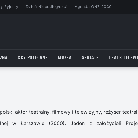
my żyjemy
Dzień Niepodległości
Agenda ONZ 2030
CZNA
GRY POLECANE
MUZEA
SERIALE
TEATR TELEWI
olski aktor teatralny, filmowy i telewizyjny, reżyser teatral
nej w Łarszawie (2000). Jeden z założycieli Proje