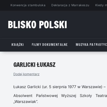
Przejdź
Konwencja stambulska
Deklaracja z Marrakeszu
Kiedy 
do
treści
BLISKO POLSKI
www.bliskopolski.pl
KSIĄŻKI
FILMY DOKUMENTALNE
MUZYKA PATRIOTY
GARLICKI ŁUKASZ
Dodaj komentarz
Łukasz Garlicki (ur. 5 sierpnia 1977 w Warszawie) – p
Absolwent Państwowej Wyższej Szkoły Teatral
„Warszawiak”.