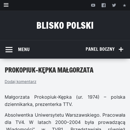
Przejdź
do
treści
BLISKO POLSKI
www.bliskopolski.pl
PANEL BOCZNY
MENU
PROKOPIUK-KĘPKA MAŁGORZATA
Dodaj komentarz
Małgorzata Prokopiuk-Kępka (ur. 1974) – polska
dziennikarka, prezenterka TTV.
Absolwentka Uniwersytetu Warszawskiego. Pracowała
dla TV4. W latach 2000–2004 była prowadzącą
„Wiadomości” w TVP1. Przedstawiała również