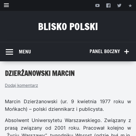
Przejdź
do
treści
BLISKO POLSKI
www.bliskopolski.pl
PANEL BOCZNY
MENU
DZIERŻANOWSKI MARCIN
Dodaj komentarz
Marcin Dzierżanowski (ur. 9 kwietnia 1977 roku w
Mońkach) – polski dziennikarz i publicysta.
Absolwent Uniwersytetu Warszawskiego. Związany z
prasą związany od 2001 roku. Pracował kolejno w
„Życiu Warszawy”, tygodniku Wprost (gdzie był m.in.