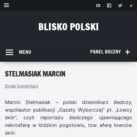
Przejdź
do
treści
BLISKO POLSKI
www.bliskopolski.pl
PANEL BOCZNY
MENU
STELMASIAK MARCIN
Dodaj komentarz
Marcin Stelmasiak – polski dziennikarz śledczy,
współautor publikacji „Gazety Wyborczej” pt. „Łowcy
skór”, czyli reportażu śledczego ujawniającego
nekroaferę w łódzkim pogotowiu, tzw. aferę łowców
skór.