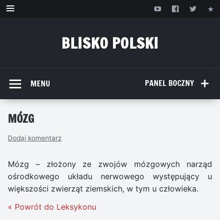
Przejdź
do
treści
BLISKO POLSKI
www.bliskopolski.pl
PANEL BOCZNY
MENU
MÓZG
Dodaj komentarz
Mózg – złożony ze zwojów mózgowych narząd
ośrodkowego układu nerwowego występujący u
większości zwierząt ziemskich, w tym u człowieka.
« Powrót do Leksykonu