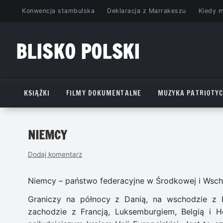
Przejdź
Konwencja stambulska
Deklaracja z Marrakeszu
Kiedy 
do
treści
BLISKO POLSKI
www.bliskopolski.pl
KSIĄŻKI
FILMY DOKUMENTALNE
MUZYKA PATRIOTY
NIEMCY
Dodaj komentarz
Niemcy – państwo federacyjne w Środkowej i Wscho
Graniczy na północy z Danią, na wschodzie z P
zachodzie z Francją, Luksemburgiem, Belgią i H