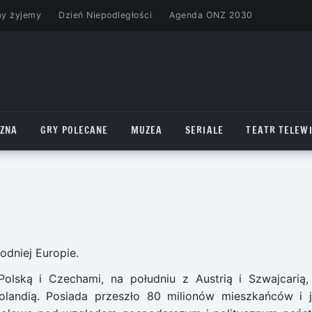
my żyjemy
Dzień Niepodległości
Agenda ONZ 2030
CZNA
GRY POLECANE
MUZEA
SERIALE
TEATR TELEWI
dniej Europie.
olską i Czechami, na południu z Austrią i Szwajcarią,
olandią. Posiada przeszło 80 milionów mieszkańców i j