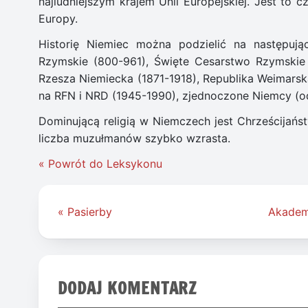
najludniejszym krajem Unii Europejskiej. Jest t
Europy.
Historię Niemiec można podzielić na następują
Rzymskie (800-961), Święte Cesarstwo Rzymskie
Rzesza Niemiecka (1871-1918), Republika Weimarska
na RFN i NRD (1945-1990), zjednoczone Niemcy (od
Dominującą religią w Niemczech jest Chrześcijańs
liczba muzułmanów szybko wzrasta.
« Powrót do Leksykonu
Nawigacja
« Pasierby
Akademi
wpisu
DODAJ KOMENTARZ