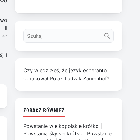
two
two
 II
iec
) i
Czy wiedziałeś, że język esperanto
opracował Polak Ludwik Zamenhof?
ZOBACZ RÓWNIEŻ
Powstanie wielkopolskie krótko
|
Powstania śląskie krótko
|
Powstanie