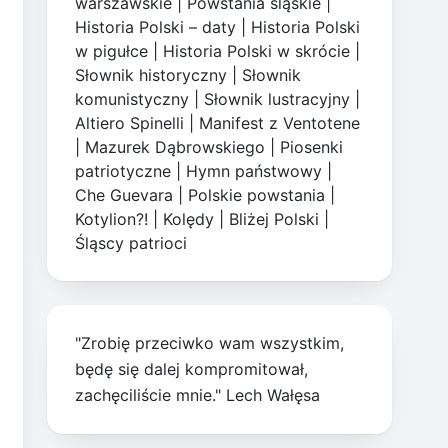
warszawskie
|
Powstania śląskie
|
Historia Polski – daty
|
Historia Polski
w pigułce
|
Historia Polski w skrócie
|
Słownik historyczny
|
Słownik
komunistyczny
|
Słownik lustracyjny
|
Altiero Spinelli
|
Manifest z Ventotene
|
Mazurek Dąbrowskiego
|
Piosenki
patriotyczne
|
Hymn państwowy
|
Che Guevara
|
Polskie powstania
|
Kotylion?!
|
Kolędy
|
Bliżej Polski
|
Śląscy patrioci
"Zrobię przeciwko wam wszystkim,
będę się dalej kompromitował,
zachęciliście mnie." Lech Wałęsa