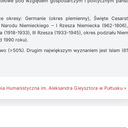
o czołowe pod względem gospodarczym i politycznym pańs
ce okresy: Germanie (okres plemienny), Święte Cesars
 Narodu Niemieckiego – I Rzesza Niemiecka (962-1806),
 (1918-1933), III Rzesza (1933-1945), okres podziału Niem
 1990 roku).
two (>50%). Drugim największym wyznaniem jest Islam (6%
a Humanistyczna im. Aleksandra Gieysztora w Pułtusku »