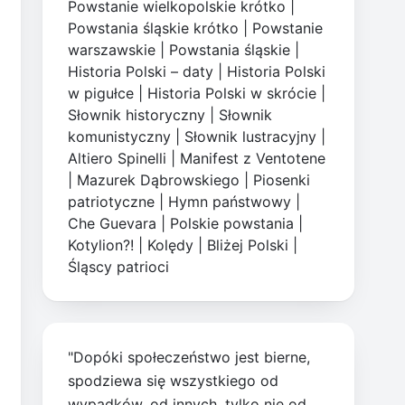
Powstanie wielkopolskie krótko
|
Powstania śląskie krótko
|
Powstanie
warszawskie
|
Powstania śląskie
|
Historia Polski – daty
|
Historia Polski
w pigułce
|
Historia Polski w skrócie
|
Słownik historyczny
|
Słownik
komunistyczny
|
Słownik lustracyjny
|
Altiero Spinelli
|
Manifest z Ventotene
|
Mazurek Dąbrowskiego
|
Piosenki
patriotyczne
|
Hymn państwowy
|
Che Guevara
|
Polskie powstania
|
Kotylion?!
|
Kolędy
|
Bliżej Polski
|
Śląscy patrioci
"Dopóki społeczeństwo jest bierne,
spodziewa się wszystkiego od
wypadków, od innych, tylko nie od