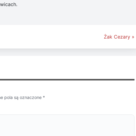
owicach.
Żak Cezary »
 pola są oznaczone
*