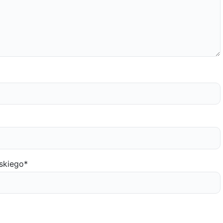
skiego
*