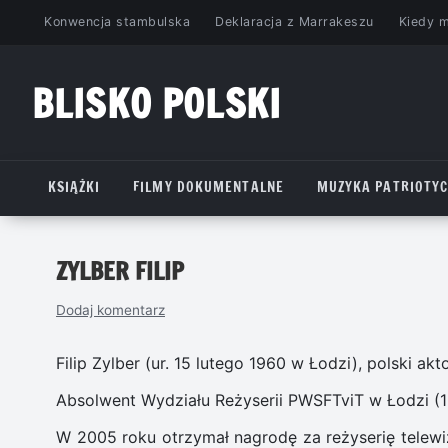
Przejdź
Konwencja stambulska
Deklaracja z Marrakeszu
Kiedy 
do
treści
BLISKO POLSKI
www.bliskopolski.pl
KSIĄŻKI
FILMY DOKUMENTALNE
MUZYKA PATRIOTY
ZYLBER FILIP
Dodaj komentarz
Filip Zylber (ur. 15 lutego 1960 w Łodzi), polski akt
Absolwent Wydziału Reżyserii PWSFTviT w Łodzi (1
W 2005 roku otrzymał nagrodę za reżyserię telewi