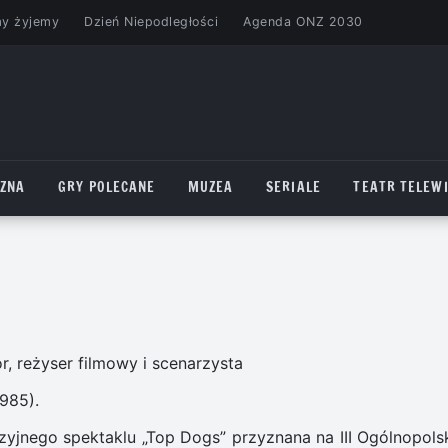
my żyjemy
Dzień Niepodległości
Agenda ONZ 2030
CZNA
GRY POLECANE
MUZEA
SERIALE
TEATR TELEWI
or, reżyser filmowy i scenarzysta
985).
zyjnego spektaklu „Top Dogs” przyznana na III Ogólnopols