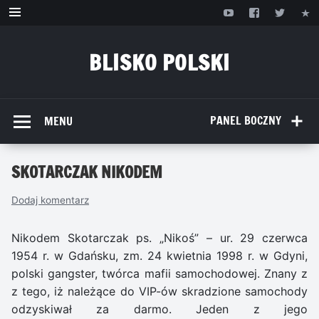
Przejdź
do
treści
BLISKO POLSKI
www.bliskopolski.pl
PANEL BOCZNY
MENU
SKOTARCZAK NIKODEM
Dodaj komentarz
Nikodem Skotarczak ps. „Nikoś” – ur. 29 czerwca
1954 r. w Gdańsku, zm. 24 kwietnia 1998 r. w Gdyni,
polski gangster, twórca mafii samochodowej. Znany z
z tego, iż należące do VIP-ów skradzione samochody
odzyskiwał za darmo. Jeden z jego