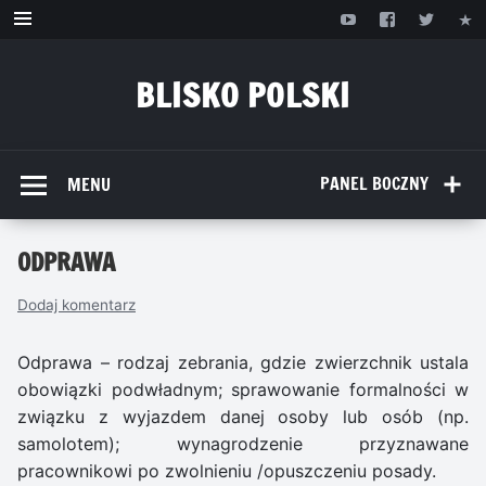
Przejdź
do
treści
BLISKO POLSKI
www.bliskopolski.pl
PANEL BOCZNY
MENU
ODPRAWA
Dodaj komentarz
Odprawa – rodzaj zebrania, gdzie zwierzchnik ustala
obowiązki podwładnym; sprawowanie formalności w
związku z wyjazdem danej osoby lub osób (np.
samolotem); wynagrodzenie przyznawane
pracownikowi po zwolnieniu /opuszczeniu posady.