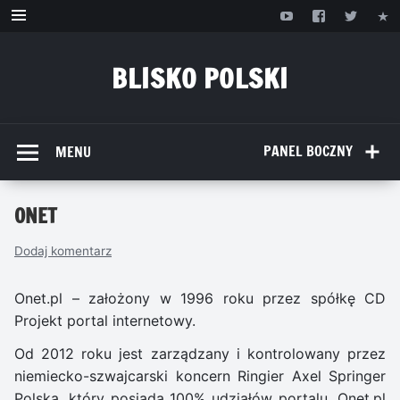
Przejdź
do
treści
BLISKO POLSKI
www.bliskopolski.pl
PANEL BOCZNY
MENU
ONET
Dodaj komentarz
Onet.pl – założony w 1996 roku przez spółkę CD
Projekt portal internetowy.
Od 2012 roku jest zarządzany i kontrolowany przez
niemiecko-szwajcarski koncern Ringier Axel Springer
Polska, który posiada 100% udziałów portalu. Onet.pl