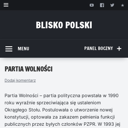
Przejdź
do
treści
BLISKO POLSKI
www.bliskopolski.pl
PANEL BOCZNY
MENU
PARTIA WOLNOŚCI
Dodaj komentarz
Partia Wolności – partia polityczna powstała w 1990
roku wyraźnie sprzeciwiająca się ustaleniom
Okrągłego Stołu. Postulowała o utworzenie nowej
konstytucji, optowała za zakazem pełnienia funkcji
publicznych przez byłych członków PZPR. W 1993 jej