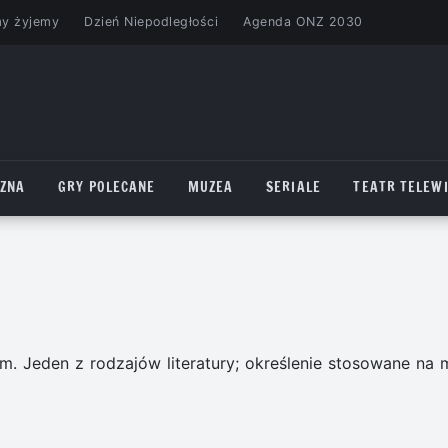
my żyjemy
Dzień Niepodległości
Agenda ONZ 2030
CZNA
GRY POLECANE
MUZEA
SERIALE
TEATR TELEWI
em. Jeden z rodzajów literatury; określenie stosowane na m