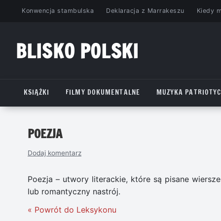
Przejdź
Konwencja stambulska
Deklaracja z Marrakeszu
Kiedy 
do
treści
BLISKO POLSKI
www.bliskopolski.pl
KSIĄŻKI
FILMY DOKUMENTALNE
MUZYKA PATRIOTY
POEZJA
Dodaj komentarz
Poezja – utwory literackie, które są pisane wiersz
lub romantyczny nastrój.
« Powrót do Leksykonu