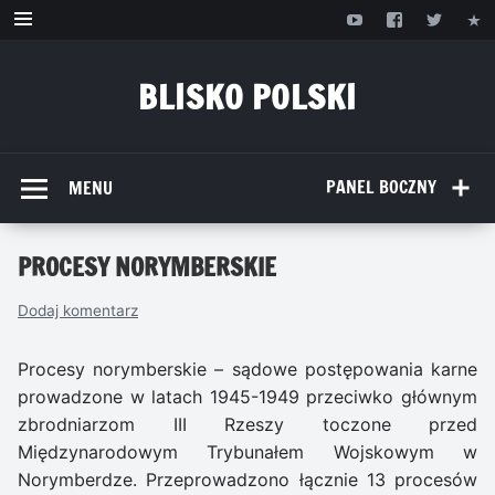
Przejdź
do
treści
BLISKO POLSKI
www.bliskopolski.pl
PANEL BOCZNY
MENU
PROCESY NORYMBERSKIE
Dodaj komentarz
Procesy norymberskie – sądowe postępowania karne
prowadzone w latach 1945-1949 przeciwko głównym
zbrodniarzom III Rzeszy toczone przed
Międzynarodowym Trybunałem Wojskowym w
Norymberdze. Przeprowadzono łącznie 13 procesów