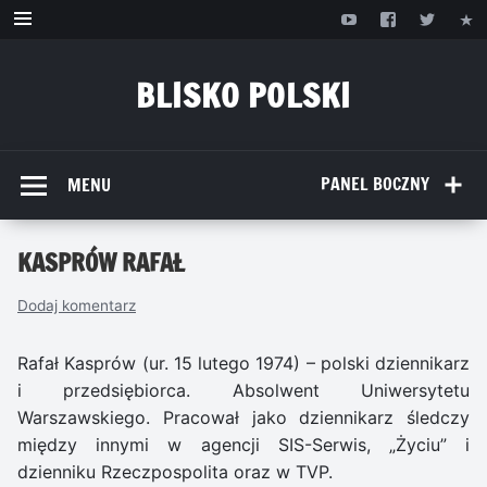
Przejdź
do
treści
BLISKO POLSKI
www.bliskopolski.pl
PANEL BOCZNY
MENU
KASPRÓW RAFAŁ
Dodaj komentarz
Rafał Kasprów (ur. 15 lutego 1974) – polski dziennikarz
i przedsiębiorca. Absolwent Uniwersytetu
Warszawskiego. Pracował jako dziennikarz śledczy
między innymi w agencji SIS-Serwis, „Życiu” i
dzienniku Rzeczpospolita oraz w TVP.