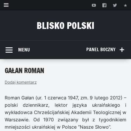
Przejdź
do
treści
BLISKO POLSKI
www.bliskopolski.pl
PANEL BOCZNY
MENU
GAŁAN ROMAN
Dodaj komentarz
Roman Gałan (ur. 1 czerwca 1947, zm. 9 lutego 2012) –
polski dziennikarz, lektor języka ukraińskiego i
wykładowca Chrześcijańskiej Akademii Teologicznej w
Warszawie. Od 1970 związany był z tygodnikiem
mniejszości ukraińskiej w Polsce ”Nasze Słowo”.