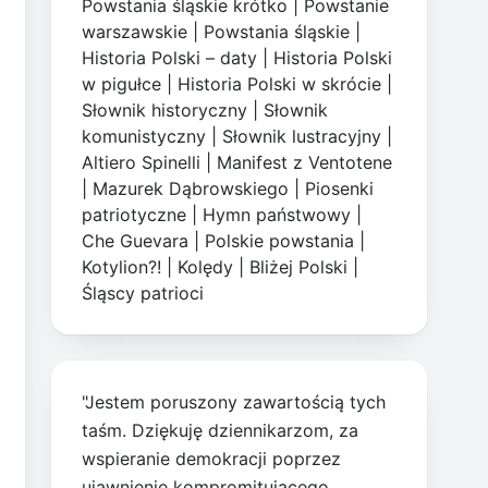
Powstania śląskie krótko
|
Powstanie
warszawskie
|
Powstania śląskie
|
Historia Polski – daty
|
Historia Polski
w pigułce
|
Historia Polski w skrócie
|
Słownik historyczny
|
Słownik
komunistyczny
|
Słownik lustracyjny
|
Altiero Spinelli
|
Manifest z Ventotene
|
Mazurek Dąbrowskiego
|
Piosenki
patriotyczne
|
Hymn państwowy
|
Che Guevara
|
Polskie powstania
|
Kotylion?!
|
Kolędy
|
Bliżej Polski
|
Śląscy patrioci
"Jestem poruszony zawartością tych
taśm. Dziękuję dziennikarzom, za
wspieranie demokracji poprzez
ujawnienie kompromitującego