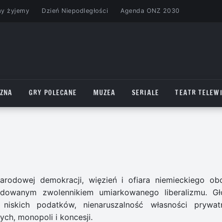
my żyjemy
Dzień Niepodległości
Agenda ONZ 2030
CZNA
GRY POLECANE
MUZEA
SERIALE
TEATR TELEWI
arodowej demokracji, więzień i ofiara niemieckiego ob
ydowanym zwolennikiem umiarkowanego liberalizmu. Gło
niskich podatków, nienaruszalność własności prywatn
h, monopoli i koncesji.