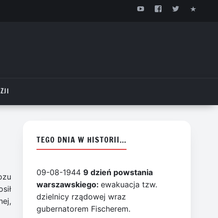
ZJI
TEGO DNIA W HISTORII…
09-08-1944
9 dzień powstania
ozu
warszawskiego:
ewakuacja tzw.
sił
dzielnicy rządowej wraz
ej,
gubernatorem Fischerem.