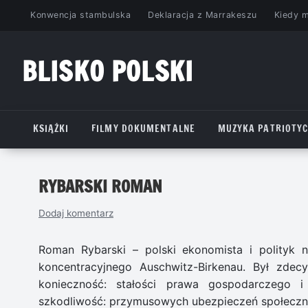
Przejdź
Konwencja stambulska
Deklaracja z Marrakeszu
Kiedy 
do
treści
BLISKO POLSKI
www.bliskopolski.pl
KSIĄŻKI
FILMY DOKUMENTALNE
MUZYKA PATRIOTY
RYBARSKI ROMAN
Dodaj komentarz
Roman Rybarski – polski ekonomista i polityk n
koncentracyjnego Auschwitz-Birkenau. Był zdec
konieczność: stałości prawa gospodarczego i 
szkodliwość: przymusowych ubezpieczeń społecznyc