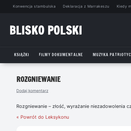
Przejdź
Konwencja stambulska
Deklaracja z Marrakeszu
Kiedy 
do
treści
BLISKO POLSKI
www.bliskopolski.pl
KSIĄŻKI
FILMY DOKUMENTALNE
MUZYKA PATRIOTY
ROZGNIEWANIE
Dodaj komentarz
Rozgniewanie – złość, wyrażanie niezadowolenia cz
« Powrót do Leksykonu