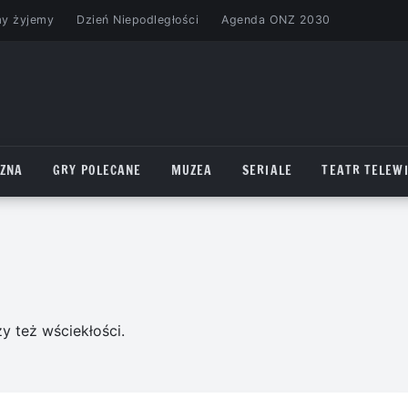
my żyjemy
Dzień Niepodległości
Agenda ONZ 2030
CZNA
GRY POLECANE
MUZEA
SERIALE
TEATR TELEWI
y też wściekłości.