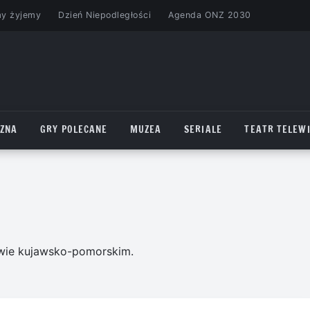
my żyjemy
Dzień Niepodległości
Agenda ONZ 2030
CZNA
GRY POLECANE
MUZEA
SERIALE
TEATR TELEWI
wie kujawsko-pomorskim.