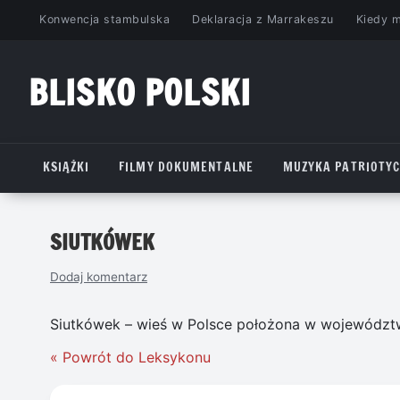
Przejdź
Konwencja stambulska
Deklaracja z Marrakeszu
Kiedy 
do
treści
BLISKO POLSKI
www.bliskopolski.pl
KSIĄŻKI
FILMY DOKUMENTALNE
MUZYKA PATRIOTY
SIUTKÓWEK
Dodaj komentarz
Siutkówek – wieś w Polsce położona w województ
« Powrót do Leksykonu