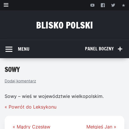
Przejdź
do
treści
BLISKO POLSKI
www.bliskopolski.pl
PANEL BOCZNY
MENU
SOWY
Dodaj komentarz
Sowy – wieś w województwie wielkopolskim.
« Powrót do Leksykonu
Nawigacja
« Mądry Czesław
Mełgieś Jan »