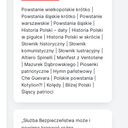
Powstanie wielkopolskie krótko
|
Powstania śląskie krótko
|
Powstanie
warszawskie
|
Powstania śląskie
|
Historia Polski – daty
|
Historia Polski
w pigułce
|
Historia Polski w skrócie
|
Słownik historyczny
|
Słownik
komunistyczny
|
Słownik lustracyjny
|
Altiero Spinelli
|
Manifest z Ventotene
|
Mazurek Dąbrowskiego
|
Piosenki
patriotyczne
|
Hymn państwowy
|
Che Guevara
|
Polskie powstania
|
Kotylion?!
|
Kolędy
|
Bliżej Polski
|
Śląscy patrioci
„Służba Bezpieczeństwa może i
powinna kreować rożne