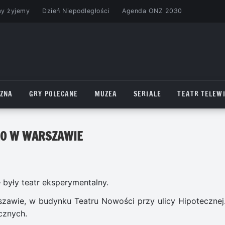
my żyjemy
Dzień Niepodległości
Agenda ONZ 2030
CZNA
GRY POLECANE
MUZEA
SERIALE
TEATR TELEWI
GO W WARSZAWIE
były teatr eksperymentalny.
szawie, w budynku Teatru Nowości przy ulicy Hipotecznej
cznych.