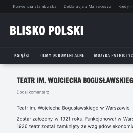
Przejdź
Konwencja stambulska
Deklaracja z Marrakeszu
Kiedy 
do
treści
BLISKO POLSKI
www.bliskopolski.pl
KSIĄŻKI
FILMY DOKUMENTALNE
MUZYKA PATRIOTY
TEATR IM. WOJCIECHA BOGUSŁAWSKIE
Dodaj komentarz
Teatr im. Wojciecha Bogusławskiego w Warszawie – 
Został założony w 1921 roku. Funkcjonował w War
1926 teatr został zamknięty ze względów ekonomi