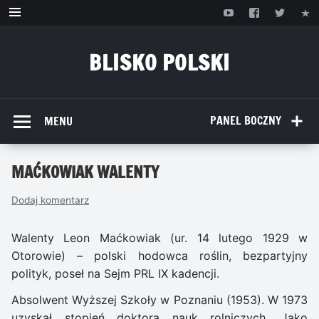
Przejdź
do
treści
BLISKO POLSKI
www.bliskopolski.pl
PANEL BOCZNY
MENU
MAĆKOWIAK WALENTY
Dodaj komentarz
Walenty Leon Maćkowiak (ur. 14 lutego 1929 w
Otorowie) – polski hodowca roślin, bezpartyjny
polityk, poseł na Sejm PRL IX kadencji.
Absolwent Wyższej Szkoły w Poznaniu (1953). W 1973
uzyskał stopień doktora nauk rolniczych. Jako