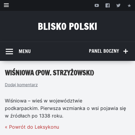
Przejdź
do
treści
BLISKO POLSKI
www.bliskopolski.pl
PANEL BOCZNY
MENU
WIŚNIOWA (POW. STRZYŻOWSKI)
Dodaj komentarz
Wiśniowa – wieś w województwie
podkarpackim. Pierwsza wzmianka o wsi pojawia się
w źródłach po 1338 roku.
« Powrót do Leksykonu