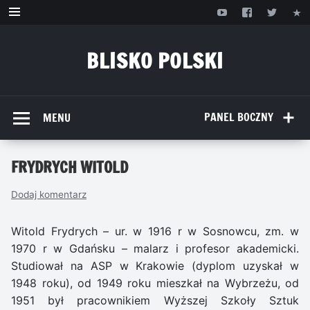
Przejdź
do
treści
BLISKO POLSKI
www.bliskopolski.pl
PANEL BOCZNY
MENU
FRYDRYCH WITOLD
Dodaj komentarz
Witold Frydrych – ur. w 1916 r w Sosnowcu, zm. w
1970 r w Gdańsku – malarz i profesor akademicki.
Studiował na ASP w Krakowie (dyplom uzyskał w
1948 roku), od 1949 roku mieszkał na Wybrzeżu, od
1951 był pracownikiem Wyższej Szkoły Sztuk