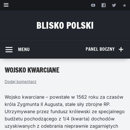
Przejdź
do
treści
BLISKO POLSKI
www.bliskopolski.pl
PANEL BOCZNY
MENU
WOJSKO KWARCIANE
Dodaj komentarz
Wojsko kwarciane – powstałe w 1562 roku za czasów
króla Zygmunta II Augusta, stałe siły zbrojne RP.
Utrzymywane przez fundusz królewski ze specjalnego
budżetu pochodzącego z 1/4 (kwarta) dochodów
uzyskiwanych z odebrania nieprawnie zagarniętych