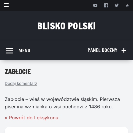
Przejdź
do
treści
BLISKO POLSKI
www.bliskopolski.pl
PANEL BOCZNY
MENU
ZABŁOCIE
Dodaj komentarz
Zabłocie – wieś w województwie śląskim. Pierwsza
pisemna wzmianka o wsi pochodzi z 1486 roku.
« Powrót do Leksykonu