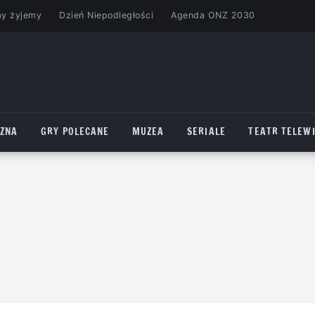
my żyjemy
Dzień Niepodległości
Agenda ONZ 2030
CZNA
GRY POLECANE
MUZEA
SERIALE
TEATR TELEWI