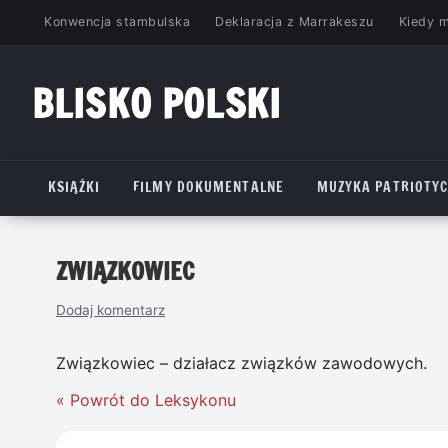
Przejdź
Konwencja stambulska
Deklaracja z Marrakeszu
Kiedy 
do
treści
BLISKO POLSKI
www.bliskopolski.pl
KSIĄŻKI
FILMY DOKUMENTALNE
MUZYKA PATRIOTY
ZWIĄZKOWIEC
Dodaj komentarz
Związkowiec – działacz związków zawodowych.
« Powrót do Leksykonu