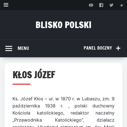
Przejdź
do
treści
BLISKO POLSKI
www.bliskopolski.pl
PANEL BOCZNY
MENU
KŁOS JÓZEF
Ks. Józef Kłos – ur. w 1870 r. w Lubaszu, zm. 9
października 1938 r. , polski duchowny
Kościoła katolickiego, redaktor naczelny
„Przewodnika Katolickiego”, działacz