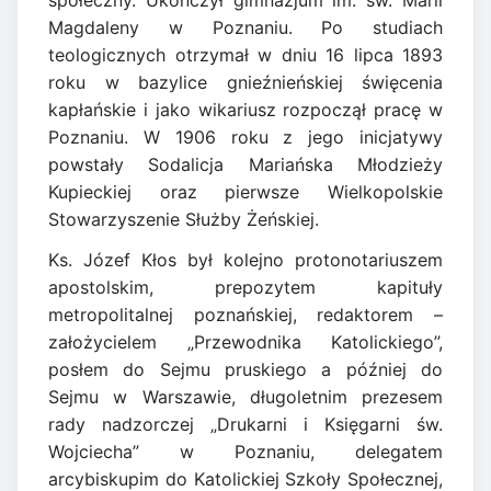
społeczny. Ukończył gimnazjum im. św. Marii
Magdaleny w Poznaniu. Po studiach
teologicznych otrzymał w dniu 16 lipca 1893
roku w bazylice gnieźnieńskiej święcenia
kapłańskie i jako wikariusz rozpoczął pracę w
Poznaniu. W 1906 roku z jego inicjatywy
powstały Sodalicja Mariańska Młodzieży
Kupieckiej oraz pierwsze Wielkopolskie
Stowarzyszenie Służby Żeńskiej.
Ks. Józef Kłos był kolejno protonotariuszem
apostolskim, prepozytem kapituły
metropolitalnej poznańskiej, redaktorem –
założycielem „Przewodnika Katolickiego”,
posłem do Sejmu pruskiego a później do
Sejmu w Warszawie, długoletnim prezesem
rady nadzorczej „Drukarni i Księgarni św.
Wojciecha” w Poznaniu, delegatem
arcybiskupim do Katolickiej Szkoły Społecznej,