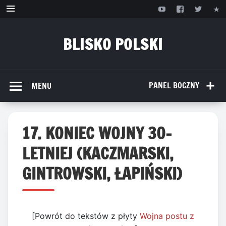
Przejdź
do
treści
BLISKO POLSKI
www.bliskopolski.pl
PANEL BOCZNY
MENU
17. KONIEC WOJNY 30-
LETNIEJ (KACZMARSKI,
GINTROWSKI, ŁAPIŃSKI)
[Powrót do tekstów z płyty
Wojna postu z