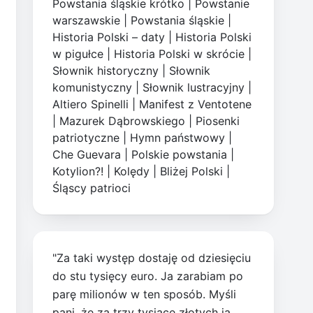
Powstania śląskie krótko
|
Powstanie
warszawskie
|
Powstania śląskie
|
Historia Polski – daty
|
Historia Polski
w pigułce
|
Historia Polski w skrócie
|
Słownik historyczny
|
Słownik
komunistyczny
|
Słownik lustracyjny
|
Altiero Spinelli
|
Manifest z Ventotene
|
Mazurek Dąbrowskiego
|
Piosenki
patriotyczne
|
Hymn państwowy
|
Che Guevara
|
Polskie powstania
|
Kotylion?!
|
Kolędy
|
Bliżej Polski
|
Śląscy patrioci
"Za taki występ dostaję od dziesięciu
do stu tysięcy euro. Ja zarabiam po
parę milionów w ten sposób. Myśli
pani, że za trzy tysiące złotych ja