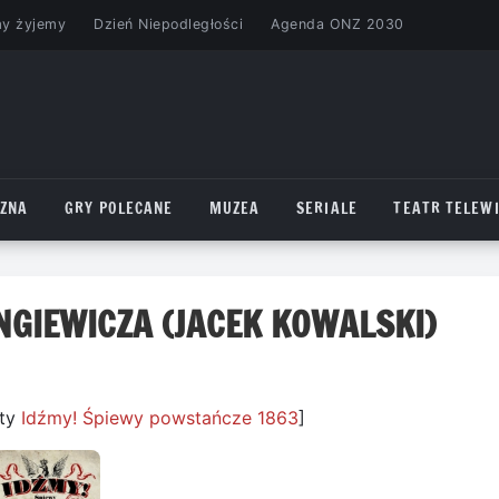
my żyjemy
Dzień Niepodległości
Agenda ONZ 2030
CZNA
GRY POLECANE
MUZEA
SERIALE
TEATR TELEWI
GIEWICZA (JACEK KOWALSKI)
yty
Idźmy! Śpiewy powstańcze 1863
]