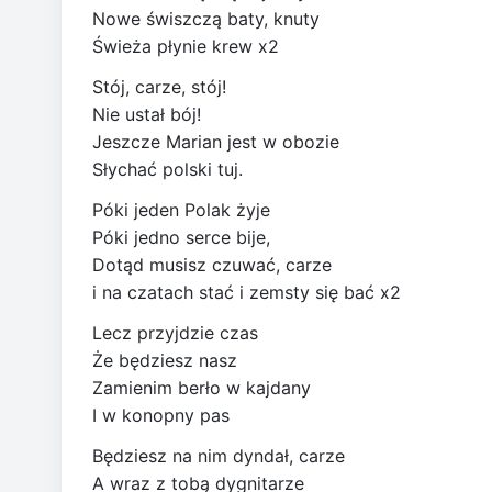
Nowe świszczą baty, knuty
Świeża płynie krew x2
Stój, carze, stój!
Nie ustał bój!
Jeszcze Marian jest w obozie
Słychać polski tuj.
Póki jeden Polak żyje
Póki jedno serce bije,
Dotąd musisz czuwać, carze
i na czatach stać i zemsty się bać x2
Lecz przyjdzie czas
Że będziesz nasz
Zamienim berło w kajdany
I w konopny pas
Będziesz na nim dyndał, carze
A wraz z tobą dygnitarze