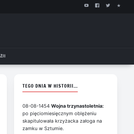
ZJI
TEGO DNIA W HISTORII…
08-08-1454
Wojna trzynastoletnia:
po pięciomiesięcznym oblężeniu
skapitulowała krzyżacka załoga na
zamku w Sztumie.