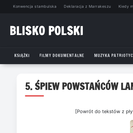
Przejdź
Konwencja stambulska
Deklaracja z Marrakeszu
Kiedy 
do
treści
BLISKO POLSKI
www.bliskopolski.pl
KSIĄŻKI
FILMY DOKUMENTALNE
MUZYKA PATRIOTY
5. ŚPIEW POWSTAŃCÓW LAN
[Powrót do tekstów z pł