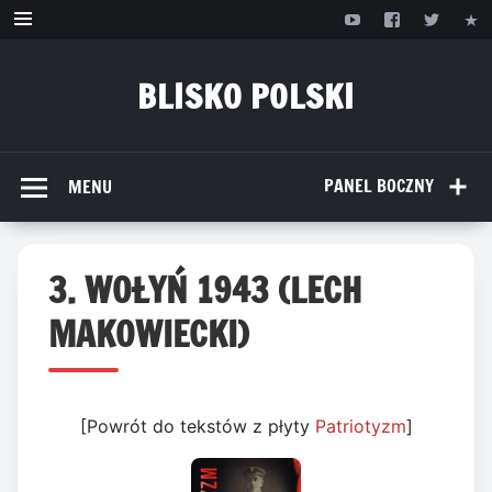
Przejdź
do
treści
BLISKO POLSKI
www.bliskopolski.pl
PANEL BOCZNY
MENU
3. WOŁYŃ 1943 (LECH
MAKOWIECKI)
[Powrót do tekstów z płyty
Patriotyzm
]