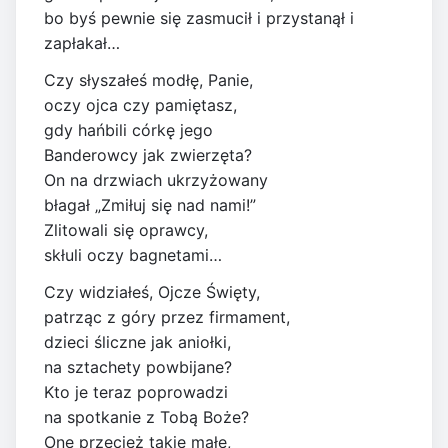
bo byś pewnie się zasmucił i przystanął i
zapłakał…
Czy słyszałeś modłę, Panie,
oczy ojca czy pamiętasz,
gdy hańbili córkę jego
Banderowcy jak zwierzęta?
On na drzwiach ukrzyżowany
błagał „Zmiłuj się nad nami!”
Zlitowali się oprawcy,
skłuli oczy bagnetami…
Czy widziałeś, Ojcze Święty,
patrząc z góry przez firmament,
dzieci śliczne jak aniołki,
na sztachety powbijane?
Kto je teraz poprowadzi
na spotkanie z Tobą Boże?
One przecież takie małe,