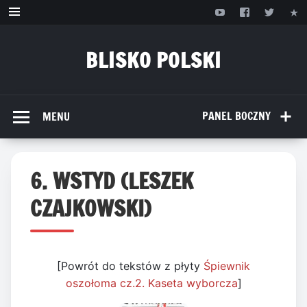
Przejdź
do
treści
BLISKO POLSKI
www.bliskopolski.pl
PANEL BOCZNY
MENU
6. WSTYD (LESZEK
CZAJKOWSKI)
[Powrót do tekstów z płyty
Śpiewnik
oszołoma cz.2. Kaseta wyborcza
]