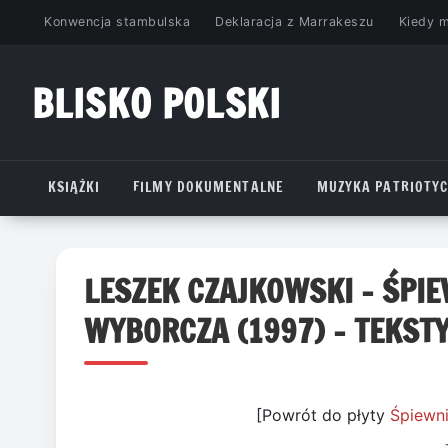
Przejdź
Konwencja stambulska
Deklaracja z Marrakeszu
Kiedy 
do
treści
BLISKO POLSKI
www.bliskopolski.pl
KSIĄŻKI
FILMY DOKUMENTALNE
MUZYKA PATRIOTY
LESZEK CZAJKOWSKI – ŚPI
WYBORCZA (1997) – TEKST
[Powrót do płyty
Śpiewni