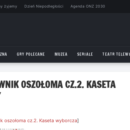
my żyjemy
Dzień Niepodległości
Agenda ONZ 2030
CZNA
GRY POLECANE
MUZEA
SERIALE
TEATR TELEWI
EWNIK OSZOŁOMA CZ.2. KASETA
Y
k oszołoma cz.2. Kaseta wyborcza
]