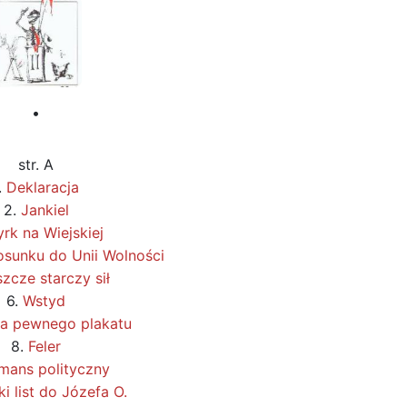
•
str. A
.
Deklaracja
2.
Jankiel
rk na Wiejskiej
sunku do Unii Wolności
zcze starczy sił
6.
Wstyd
ia pewnego plakatu
8.
Feler
mans polityczny
ki list do Józefa O.