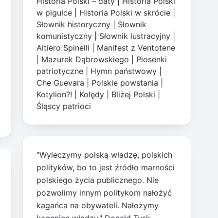
Historia Polski – daty
|
Historia Polski
w pigułce
|
Historia Polski w skrócie
|
Słownik historyczny
|
Słownik
komunistyczny
|
Słownik lustracyjny
|
Altiero Spinelli
|
Manifest z Ventotene
|
Mazurek Dąbrowskiego
|
Piosenki
patriotyczne
|
Hymn państwowy
|
Che Guevara
|
Polskie powstania
|
Kotylion?!
|
Kolędy
|
Bliżej Polski
|
Śląscy patrioci
"Wyleczymy polską władzę, polskich
polityków, bo to jest źródło marności
polskiego życia publicznego. Nie
pozwolimy innym politykom nałożyć
kagańca na obywateli. Nałożymy