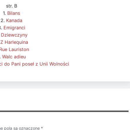
str. B
1.
Bilans
2.
Kanada
3.
Emigranci
.
Dziewczyny
.
Z Harlequina
Rue Lauriston
.
Walc adieu
i do Pani poseł z Unii Wolności
 pola są oznaczone
*