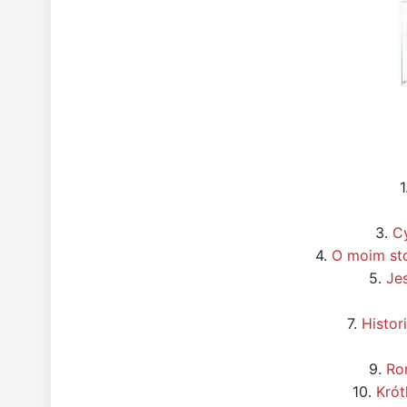
1
3.
Cy
4.
O moim sto
5.
Jes
7.
Histor
9.
Ro
10.
Krót