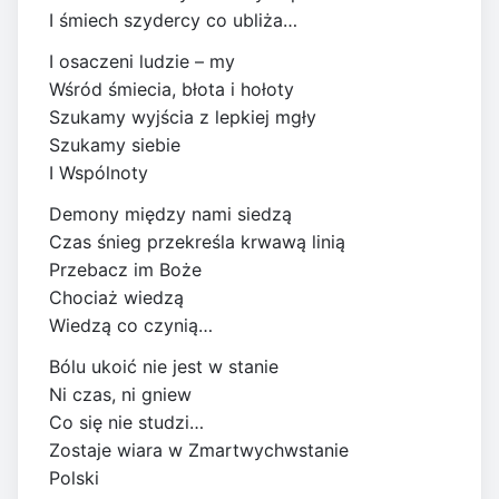
I śmiech szydercy co ubliża…
I osaczeni ludzie – my
Wśród śmiecia, błota i hołoty
Szukamy wyjścia z lepkiej mgły
Szukamy siebie
I Wspólnoty
Demony między nami siedzą
Czas śnieg przekreśla krwawą linią
Przebacz im Boże
Chociaż wiedzą
Wiedzą co czynią…
Bólu ukoić nie jest w stanie
Ni czas, ni gniew
Co się nie studzi…
Zostaje wiara w Zmartwychwstanie
Polski