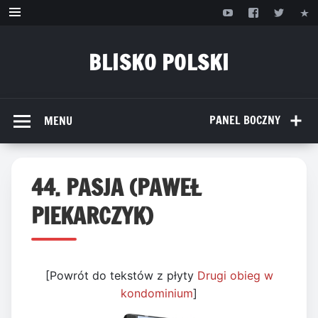
Przejdź
do
treści
BLISKO POLSKI
www.bliskopolski.pl
PANEL BOCZNY
MENU
44. PASJA (PAWEŁ
PIEKARCZYK)
[Powrót do tekstów z płyty
Drugi obieg w
kondominium
]