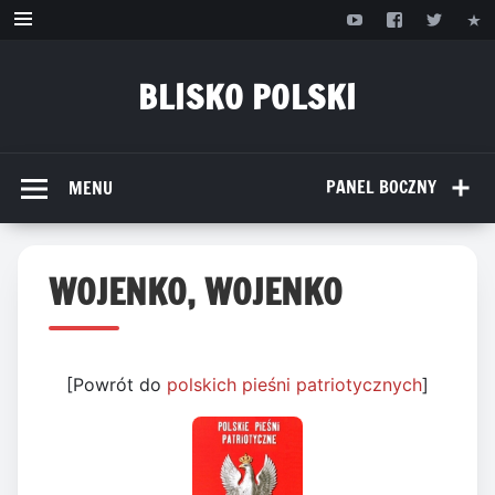
Przejdź
do
treści
BLISKO POLSKI
www.bliskopolski.pl
PANEL BOCZNY
MENU
WOJENKO, WOJENKO
[Powrót do
polskich pieśni patriotycznych
]