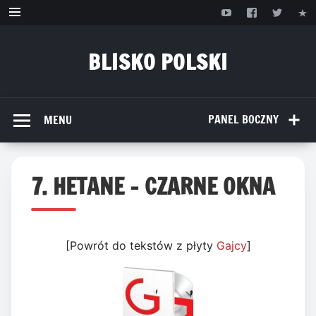
Przejdź
do
treści
BLISKO POLSKI
www.bliskopolski.pl
PANEL BOCZNY
MENU
7. HETANE – CZARNE OKNA
[Powrót do tekstów z płyty
Gajcy
]