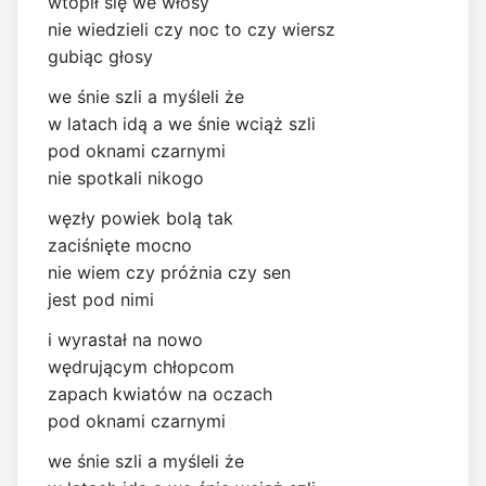
wtopił się we włosy
nie wiedzieli czy noc to czy wiersz
gubiąc głosy
we śnie szli a myśleli że
w latach idą a we śnie wciąż szli
pod oknami czarnymi
nie spotkali nikogo
węzły powiek bolą tak
zaciśnięte mocno
nie wiem czy próżnia czy sen
jest pod nimi
i wyrastał na nowo
wędrującym chłopcom
zapach kwiatów na oczach
pod oknami czarnymi
we śnie szli a myśleli że