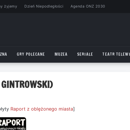
my żyjemy
Dzień Niepodległości
Agenda ONZ 2030
CZNA
GRY POLECANE
MUZEA
SERIALE
TEATR TELEWI
 GINTROWSKI)
płyty
Raport z oblężonego miasta
]