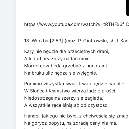
https://www.youtube.com/watch?v=tRTHFx6f_
13. Wróżba [2:53] (muz. P. Gintrowski, sł. J. 
Kary nie będzie dla przeciętnych drani,
A lud ofiary złoży nadaremnie.
Morderców będą grzebać z honorami
Na bruku ulic nędza się wylęgnie.
Pomimo wszystko świat trwać będzie nadal –
W Słońce i Kłamstwo wierzą ludzie prości.
Niedostrzegalna szerzy się zagłada,
A wszystkie ręce lśnią aż od czystości.
Handel, jakiego nie było, z chciwością się zmag
Na gorycz popytu, na zdradę ceny nie ma.