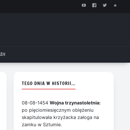
ZJI
TEGO DNIA W HISTORII…
08-08-1454
Wojna trzynastoletnia:
po pięciomiesięcznym oblężeniu
skapitulowała krzyżacka załoga na
zamku w Sztumie.