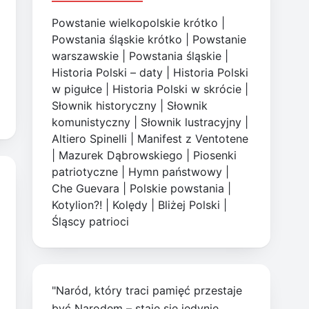
Powstanie wielkopolskie krótko
|
Powstania śląskie krótko
|
Powstanie
warszawskie
|
Powstania śląskie
|
Historia Polski – daty
|
Historia Polski
w pigułce
|
Historia Polski w skrócie
|
Słownik historyczny
|
Słownik
komunistyczny
|
Słownik lustracyjny
|
Altiero Spinelli
|
Manifest z Ventotene
|
Mazurek Dąbrowskiego
|
Piosenki
patriotyczne
|
Hymn państwowy
|
Che Guevara
|
Polskie powstania
|
Kotylion?!
|
Kolędy
|
Bliżej Polski
|
Śląscy patrioci
"Naród, który traci pamięć przestaje
być Narodem – staje się jedynie