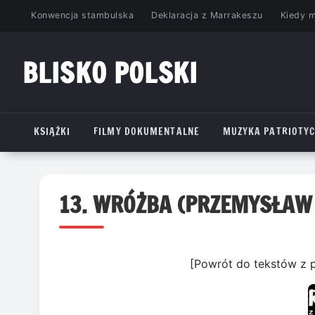
Przejdź
Konwencja stambulska
Deklaracja z Marrakeszu
Kiedy 
do
treści
BLISKO POLSKI
www.bliskopolski.pl
KSIĄŻKI
FILMY DOKUMENTALNE
MUZYKA PATRIOTY
13. WRÓŻBA (PRZEMYSŁAW
[Powrót do tekstów z 