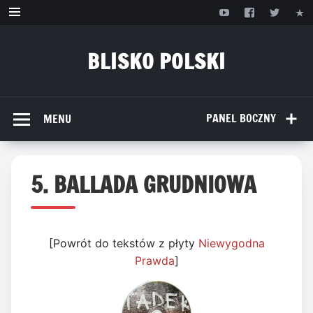
Przejdź
do
treści
BLISKO POLSKI
www.bliskopolski.pl
PANEL BOCZNY
MENU
5. BALLADA GRUDNIOWA
[Powrót do tekstów z płyty
Niewygodna
Prawda
]