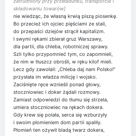
zatrudniony przy przeładunku, transporcie i
składowaniu towarów]
nie wiedząc, że własną krwią piszą piosenkę.
Bo przecież ich ojciec pięściami ze stali,
do przepaści dziejów strącił kapitalizm.
I swymi rękami zbierał gruz Warszawy,
dla partii, dla chleba, robotniczej sprawy.
Szli tylko przypomnieć tym, co zapomnieli,
że nim w tłuszcz obrośli, w ręku kilof mieli.
Lecz gdy zawołali: „Chleba daj nam Polsko!”
przysłała im władza milicję i wojsko.
Zaciśnięte ręce wznieśli ponad głowy,
stoczniowiec i doker żądali rozmowy.
Zamiast odpowiedzi do tłumu się strzela,
umiera stoczniowiec na rękach dokera.
Gdy krew się polała, serca się wzburzyły
i swoim płomieniem dom partii spaliły.
Płomień ten ożywił bladą twarz dokera,