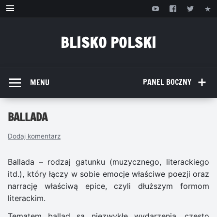
Przejdź
do
treści
BLISKO POLSKI
www.bliskopolski.pl
PANEL BOCZNY
MENU
BALLADA
Dodaj komentarz
Ballada – rodzaj gatunku (muzycznego, literackiego
itd.), który łączy w sobie emocje właściwe poezji oraz
narrację właściwą epice, czyli dłuższym formom
literackim.
Tematem ballad są niezwykłe wydarzenia, często