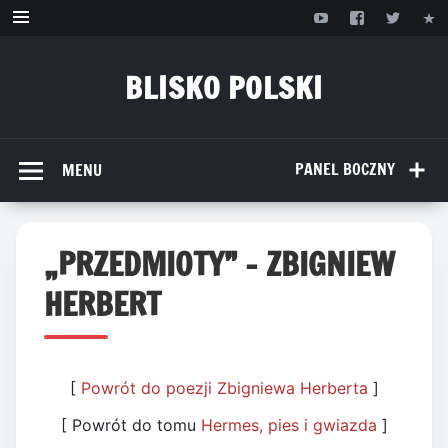
Przejdź
do
treści
BLISKO POLSKI
www.bliskopolski.pl
PANEL BOCZNY
MENU
„PRZEDMIOTY” – ZBIGNIEW
HERBERT
[
Powrót do poezji Zbigniewa Herberta
]
[ Powrót do tomu
Hermes, pies i gwiazda
]