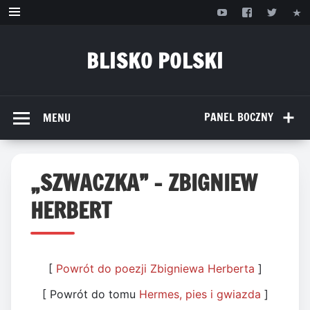
Przejdź
do
treści
BLISKO POLSKI
www.bliskopolski.pl
PANEL BOCZNY
MENU
„SZWACZKA” – ZBIGNIEW
HERBERT
[
Powrót do poezji Zbigniewa Herberta
]
[ Powrót do tomu
Hermes, pies i gwiazda
]