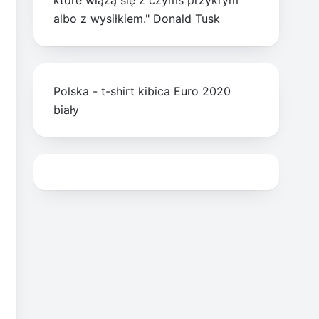
które wiążą się z czymś przykrym
albo z wysiłkiem." Donald Tusk
Polska - t-shirt kibica Euro 2020
biały