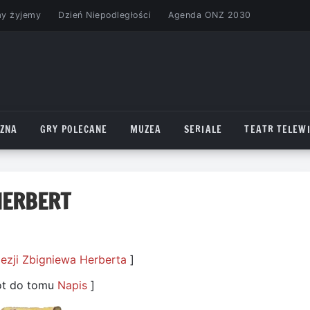
my żyjemy
Dzień Niepodległości
Agenda ONZ 2030
CZNA
GRY POLECANE
MUZEA
SERIALE
TEATR TELEWI
HERBERT
ezji Zbigniewa Herberta
]
ót do tomu
Napis
]