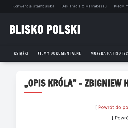
Przejdź
Konwencja stambulska
Deklaracja z Marrakeszu
Kiedy 
do
treści
BLISKO POLSKI
www.bliskopolski.pl
KSIĄŻKI
FILMY DOKUMENTALNE
MUZYKA PATRIOTY
„OPIS KRÓLA” – ZBIGNIEW 
[
Powrót do po
[ Powr