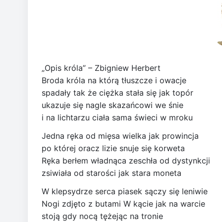
„Opis króla” – Zbigniew Herbert
Broda króla na którą tłuszcze i owacje
spadały tak że ciężka stała się jak topór
ukazuje się nagle skazańcowi we śnie
i na lichtarzu ciała sama świeci w mroku
Jedna ręka od mięsa wielka jak prowincja
po której oracz lizie snuje się korweta
Ręka berłem władnąca zeschła od dystynkcji
zsiwiała od starości jak stara moneta
W klepsydrze serca piasek sączy się leniwie
Nogi zdjęto z butami W kącie jak na warcie
stoją gdy nocą tężejąc na tronie