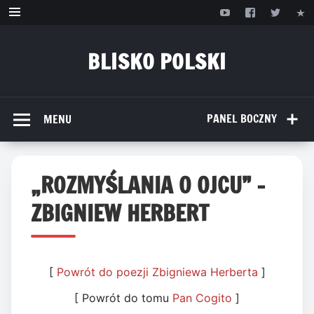
Przejdź
do
treści
BLISKO POLSKI
www.bliskopolski.pl
PANEL BOCZNY
MENU
„ROZMYŚLANIA O OJCU” –
ZBIGNIEW HERBERT
[
Powrót do poezji Zbigniewa Herberta
]
[ Powrót do tomu
Pan Cogito
]