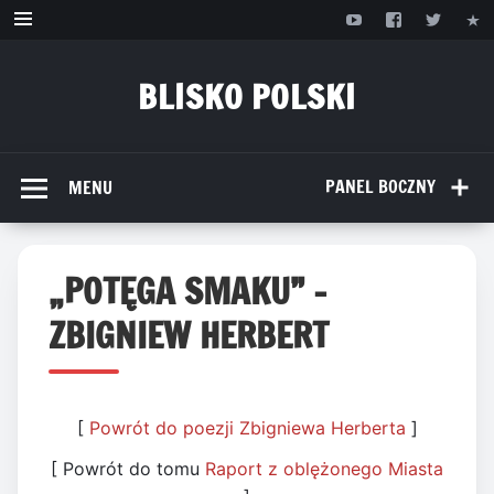
Przejdź
do
treści
BLISKO POLSKI
www.bliskopolski.pl
PANEL BOCZNY
MENU
„POTĘGA SMAKU” –
ZBIGNIEW HERBERT
[
Powrót do poezji Zbigniewa Herberta
]
[ Powrót do tomu
Raport z oblężonego Miasta