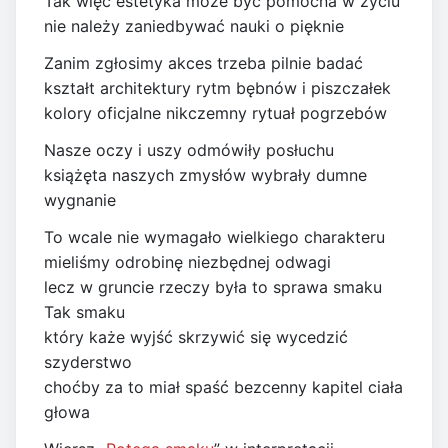
Tak więc estetyka może być pomocna w życiu
nie należy zaniedbywać nauki o pięknie
Zanim zgłosimy akces trzeba pilnie badać
kształt architektury rytm bębnów i piszczałek
kolory oficjalne nikczemny rytuał pogrzebów
Nasze oczy i uszy odmówiły posłuchu
książęta naszych zmysłów wybrały dumne
wygnanie
To wcale nie wymagało wielkiego charakteru
mieliśmy odrobinę niezbędnej odwagi
lecz w gruncie rzeczy była to sprawa smaku
Tak smaku
który każe wyjść skrzywić się wycedzić
szyderstwo
choćby za to miał spaść bezcenny kapitel ciała
głowa