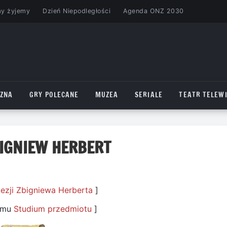
my żyjemy
Dzień Niepodległości
Agenda ONZ 2030
CZNA
GRY POLECANE
MUZEA
SERIALE
TEATR TELEWI
IGNIEW HERBERT
ezji Zbigniewa Herberta
]
tomu
Studium przedmiotu
]