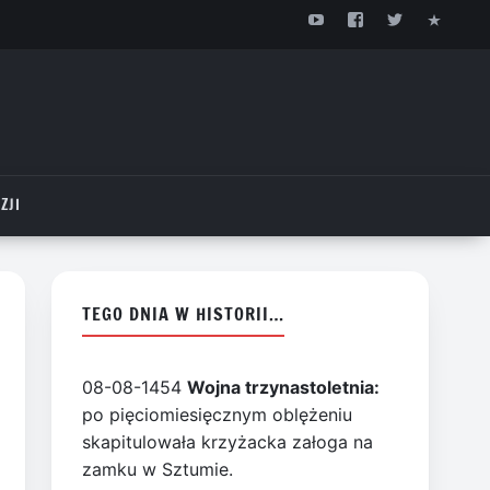
ZJI
TEGO DNIA W HISTORII…
08-08-1454
Wojna trzynastoletnia:
po pięciomiesięcznym oblężeniu
skapitulowała krzyżacka załoga na
zamku w Sztumie.