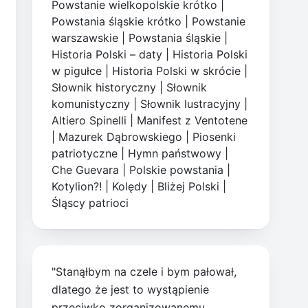
Powstanie wielkopolskie krótko
|
Powstania śląskie krótko
|
Powstanie
warszawskie
|
Powstania śląskie
|
Historia Polski – daty
|
Historia Polski
w pigułce
|
Historia Polski w skrócie
|
Słownik historyczny
|
Słownik
komunistyczny
|
Słownik lustracyjny
|
Altiero Spinelli
|
Manifest z Ventotene
|
Mazurek Dąbrowskiego
|
Piosenki
patriotyczne
|
Hymn państwowy
|
Che Guevara
|
Polskie powstania
|
Kotylion?!
|
Kolędy
|
Bliżej Polski
|
Śląscy patrioci
"Stanąłbym na czele i bym pałował,
dlatego że jest to wystąpienie
przeciwko zorganizowanemu