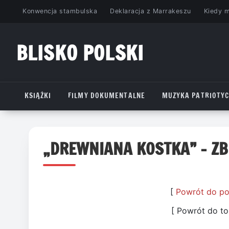
Przejdź
Konwencja stambulska
Deklaracja z Marrakeszu
Kiedy 
do
treści
BLISKO POLSKI
www.bliskopolski.pl
KSIĄŻKI
FILMY DOKUMENTALNE
MUZYKA PATRIOTY
„DREWNIANA KOSTKA” – ZB
[
Powrót do po
[ Powrót do 