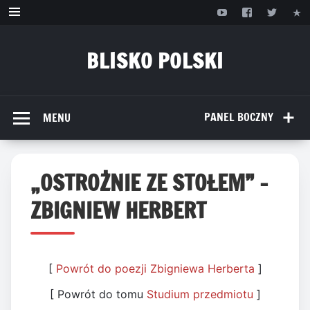
Przejdź
do
treści
BLISKO POLSKI
www.bliskopolski.pl
PANEL BOCZNY
MENU
„OSTROŻNIE ZE STOŁEM” –
ZBIGNIEW HERBERT
[
Powrót do poezji Zbigniewa Herberta
]
[ Powrót do tomu
Studium przedmiotu
]