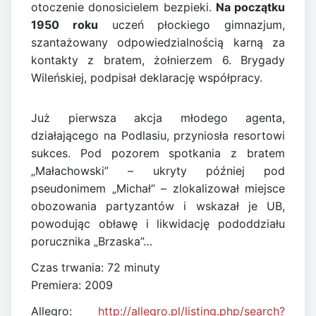
otoczenie donosicielem bezpieki.
Na początku
1950 roku
uczeń płockiego gimnazjum,
szantażowany odpowiedzialnością karną za
kontakty z bratem, żołnierzem 6. Brygady
Wileńskiej, podpisał deklarację współpracy.
Już pierwsza akcja młodego agenta,
działającego na Podlasiu, przyniosła resortowi
sukces. Pod pozorem spotkania z bratem
„Małachowski” – ukryty później pod
pseudonimem „Michał” – zlokalizował miejsce
obozowania partyzantów i wskazał je UB,
powodując obławę i likwidację pododdziału
porucznika „Brzaska”…
Czas trwania: 72 minuty
Premiera: 2009
Allegro:
http://allegro.pl/listing.php/search?