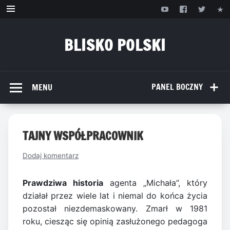
Przejdź
do
treści
BLISKO POLSKI
www.bliskopolski.pl
PANEL BOCZNY
MENU
TAJNY WSPÓŁPRACOWNIK
Dodaj komentarz
Prawdziwa historia
agenta „Michała”, który
działał przez wiele lat i niemal do końca życia
pozostał niezdemaskowany. Zmarł w 1981
roku, ciesząc się opinią zasłużonego pedagoga