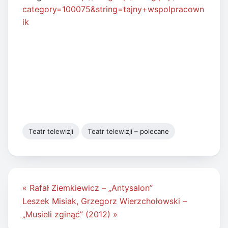
category=100075&string=tajny+wspolpracown
ik
Teatr telewizji
Teatr telewizji – polecane
Nawigacja
« Rafał Ziemkiewicz – „Antysalon”
wpisu
Leszek Misiak, Grzegorz Wierzchołowski –
„Musieli zginąć” (2012) »