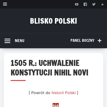
Przejdź
do
treści
BLISKO POLSKI
www.bliskopolski.pl
PANEL BOCZNY
MENU
1505 R.: UCHWALENIE
KONSTYTUCJI NIHIL NOVI
[ Powrót do
historii Polski
]