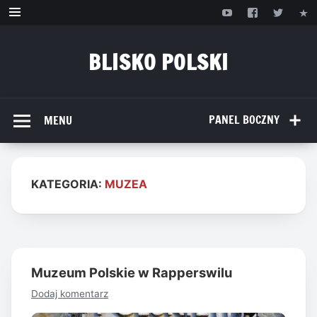
Przejdź
do
treści
BLISKO POLSKI
www.bliskopolski.pl
PANEL BOCZNY
MENU
KATEGORIA:
MUZEA
Muzeum Polskie w Rapperswilu
Dodaj komentarz