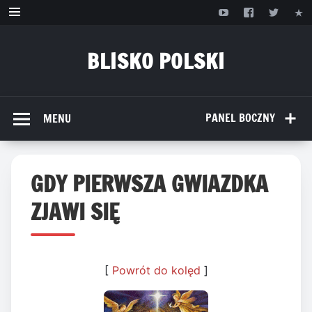
Przejdź
do
treści
BLISKO POLSKI
www.bliskopolski.pl
PANEL BOCZNY
MENU
GDY PIERWSZA GWIAZDKA
ZJAWI SIĘ
[
Powrót do kolęd
]