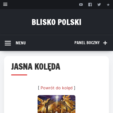
Przejdź
do
treści
BLISKO POLSKI
www.bliskopolski.pl
PANEL BOCZNY
MENU
JASNA KOLĘDA
[
Powrót do kolęd
]